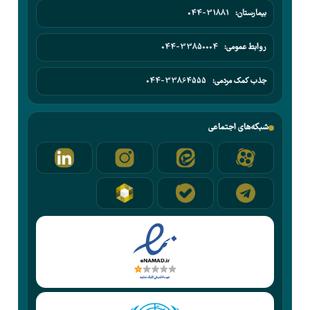
بیمارستان:
044-31881
روابط عمومی:
044-33850004
جذب کمک مردمی:
044-33864555
شبکه‌های اجتماعی