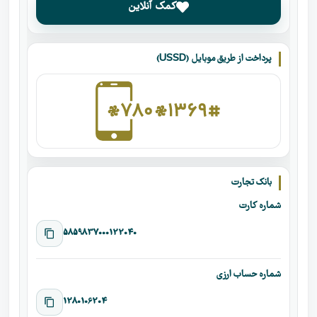
کمک آنلاین
پرداخت از طریق موبایل (USSD)
بانک تجارت
شماره کارت
5859837000122040
شماره حساب ارزی
1280106204