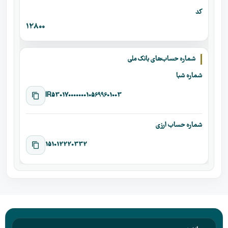
کد
12800
شماره حساب‌های بانک ملی
شماره شبا
IR530170000000105699601003
شماره حساب ارزی
151012220332