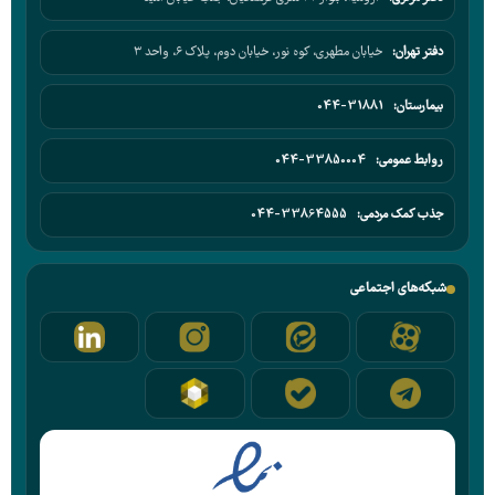
دفتر تهران:
خیابان مطهری، کوه نور، خیابان دوم، پلاک ۶، واحد ۳
بیمارستان:
044-31881
روابط عمومی:
044-33850004
جذب کمک مردمی:
044-33864555
شبکه‌های اجتماعی