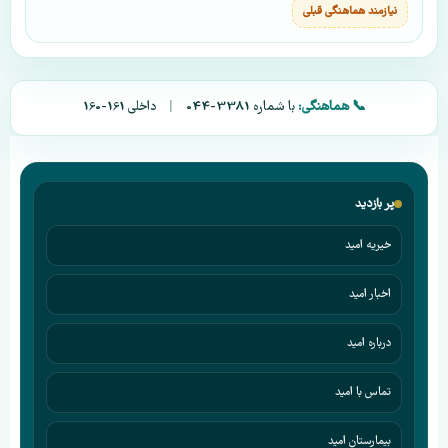
نیازمند هماهنگی قبلی
📞 هماهنگی:
با شماره
044-3381
|
داخلی
160-161
پر بازدید
خیریه امید
اخبار امید
درباره امید
تماس با امید
بیمارستان امید