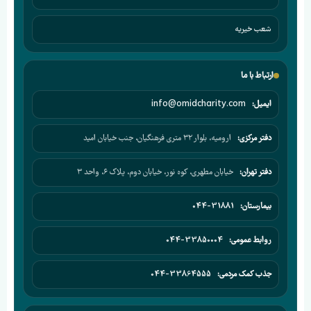
شعب خیریه
ارتباط با ما
ایمیل:
info@omidcharity.com
دفتر مرکزی:
ارومیه، بلوار ۳۲ متری فرهنگیان، جنب خیابان امید
دفتر تهران:
خیابان مطهری، کوه نور، خیابان دوم، پلاک ۶، واحد ۳
بیمارستان:
044-31881
روابط عمومی:
044-33850004
جذب کمک مردمی:
044-33864555