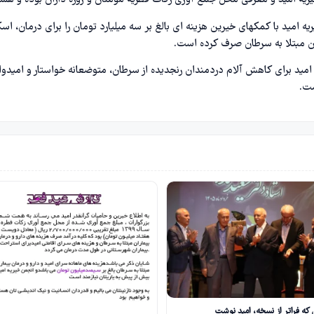
ریه امید و معرفی محل جمع آوری زکات فطریه مومنان و روزه داران بوده و هس
کر است که در سال 1399 انجمن خیریه امید با کمکهای خیرین هزينه اي بالغ بر سه ميليارد تومان را برای درمان، ا
ان مبتلا به سرطان صرف کرده است.
 امید برای کاهش آلام دردمندان رنجدیده از سرطان، متوضعانه خواستار و امیدوار
ست.
که فراتر از نسخه، امید نوشت