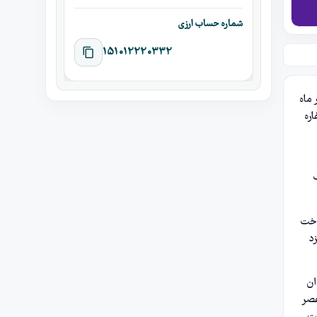
شماره حساب ارزی
151012220332
 ماه
ریه و کفاره
ک
ي و پرداخت
زد
ان
عصر