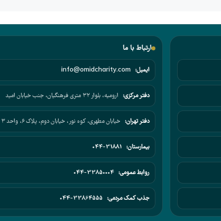
ارتباط با ما
ایمیل:
info@omidcharity.com
دفتر مرکزی:
ارومیه، بلوار ۳۲ متری فرهنگیان، جنب خیابان امید
دفتر تهران:
خیابان مطهری، کوه نور، خیابان دوم، پلاک ۶، واحد ۳
بیمارستان:
044-31881
روابط عمومی:
044-33850004
جذب کمک مردمی:
044-33864555