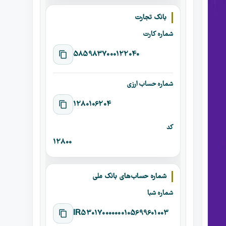
بانک تجارت
شماره کارت
5859837000122040
شماره حساب ارزی
1280106204
کد
12800
شماره حساب‌های بانک ملی
شماره شبا
IR530170000000105699601003