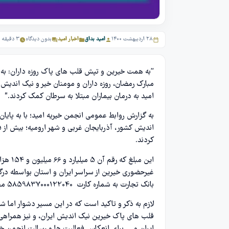
۲۸ اردیبهشت ۱۴۰۰
امید بداق
اخبار امید
بدون دیدگاه
۳ دقیقه مطالعه
“به همت خیرین و تپش قلب های پاک روزه داران: به گز
امید به درمان بیماران مبتلا به سرطان کمک کردند.”
به گزارش روابط عمومی انجمن خیریه امید؛ با به پایان
کردند.
غیرحضوری خیرین از سراسر ایران و استان بواسطه درگاه 
بانک تجارت به شماره کارت 5859837000122040 محقق شده است.
لازم به ذکر و تاکید است که در این مسیر دشوار اما شی
قلب های پاک خیرین نیک اندیش ایران، و نیز همراه