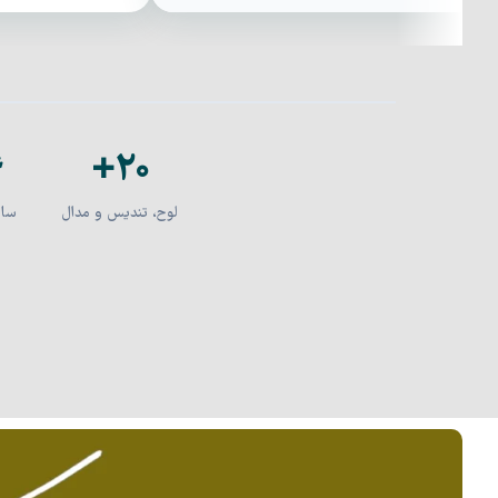
۶
۲۰+
لوح، تندیس و مدال
سال