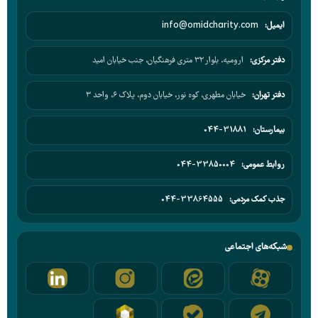
ایمیل:
info@omidcharity.com
دفتر مرکزی:
ارومیه، بلوار ۳۲ متری فرهنگیان، جنب خیابان امید
دفتر تهران:
خیابان مطهری، کوه نور، خیابان دوم، پلاک ۶، واحد ۳
بیمارستان:
044-31881
روابط عمومی:
044-33850004
جذب کمک مردمی:
044-33864555
شبکه‌های اجتماعی