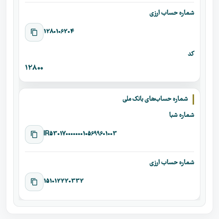
شماره حساب ارزی
1280106204
کد
12800
شماره حساب‌های بانک ملی
شماره شبا
IR530170000000105699601003
شماره حساب ارزی
151012220332