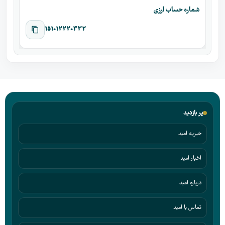
شماره حساب ارزی
151012220332
پر بازدید
خیریه امید
اخبار امید
درباره امید
تماس با امید