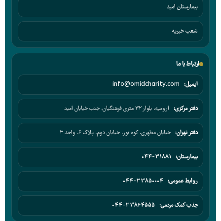
بیمارستان امید
شعب خیریه
ارتباط با ما
ایمیل:
info@omidcharity.com
دفتر مرکزی:
ارومیه، بلوار ۳۲ متری فرهنگیان، جنب خیابان امید
دفتر تهران:
خیابان مطهری، کوه نور، خیابان دوم، پلاک ۶، واحد ۳
بیمارستان:
044-31881
روابط عمومی:
044-33850004
جذب کمک مردمی:
044-33864555