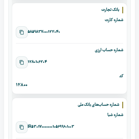
بانک تجارت
شماره کارت
5859837000122040
شماره حساب ارزی
1280106204
کد
12800
شماره حساب‌های بانک ملی
شماره شبا
IR530170000000105699601003